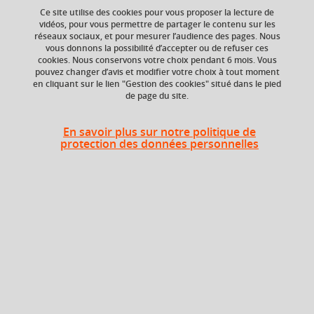
Ce site utilise des cookies pour vous proposer la lecture de
vidéos, pour vous permettre de partager le contenu sur les
réseaux sociaux, et pour mesurer l’audience des pages. Nous
ECTS
Crédits ECTS
vous donnons la possibilité d’accepter ou de refuser ces
Echange
3,5 crédits
cookies. Nous conservons votre choix pendant 6 mois. Vous
3.0
pouvez changer d’avis et modifier votre choix à tout moment
en cliquant sur le lien "Gestion des cookies" situé dans le pied
de page du site.
Composante
Période de l'année
UFR Sociétés, Cultures
Printemps (janv. à
et Langues Étrangères
avril/mai)
En savoir plus sur notre politique de
(SoCLE)
protection des données personnelles
Description
Cours de grammaire associé à des exercices de
reformulation, de détection et correction d’erreurs et de
traduction vers l’anglais. Le cours vise à permettre
l’acquisition de connaissances solides des principales