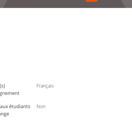
(s)
Français
ignement
aux étudiants
Non
ange