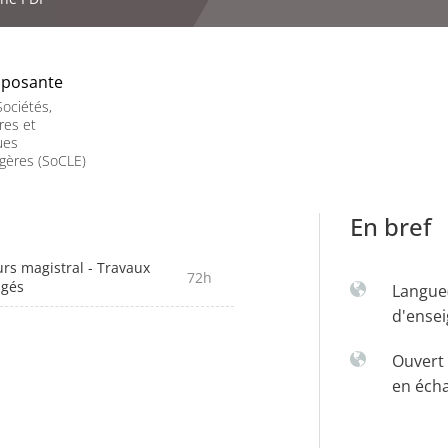
posante
ociétés,
res et
ues
gères (SoCLE)
En bref
rs magistral - Travaux
72h
igés
Langue
d'ense
Ouvert 
en éch