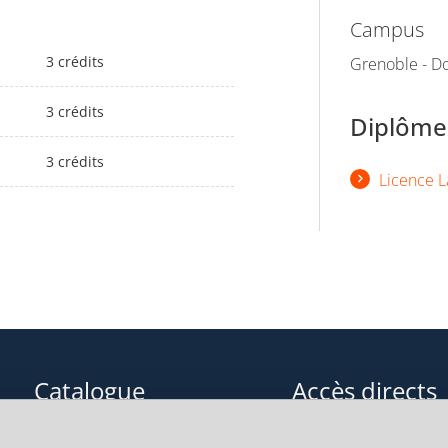
Campus
3 crédits
Grenoble - Do
3 crédits
Diplômes
3 crédits
Licence L
Catalogue
Accès directs
Formations initiales
Cours de langue