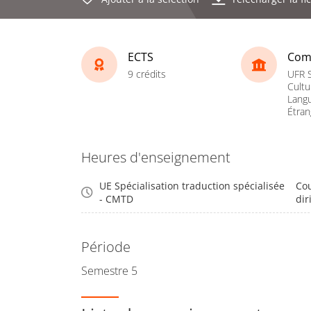
ECTS
Com
9 crédits
UFR S
Cultu
Lang
Étran
Heures d'enseignement
UE Spécialisation traduction spécialisée
Cou
- CMTD
dir
Période
Semestre 5