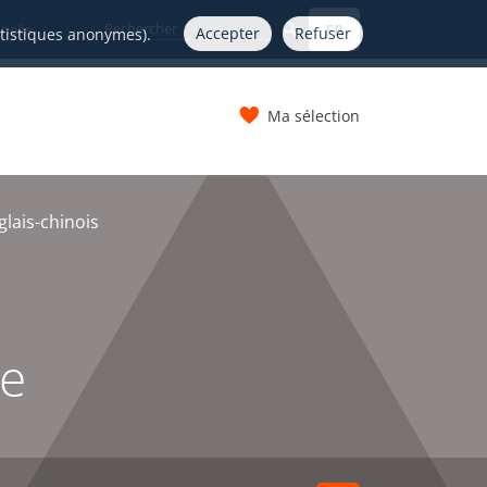
FR
nelle
Accepter
Refuser
atistiques anonymes).
Ma sélection
s
lais-chinois
ée