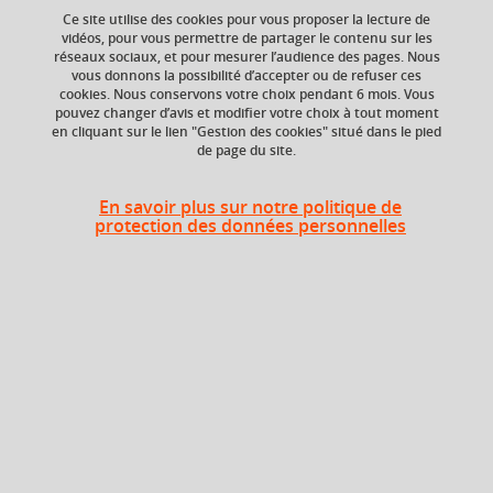
Ce site utilise des cookies pour vous proposer la lecture de
Ajouter à la sélection
Télécharger la fiche PDF
vidéos, pour vous permettre de partager le contenu sur les
réseaux sociaux, et pour mesurer l’audience des pages. Nous
vous donnons la possibilité d’accepter ou de refuser ces
cookies. Nous conservons votre choix pendant 6 mois. Vous
pouvez changer d’avis et modifier votre choix à tout moment
ECTS
Crédits ECTS
en cliquant sur le lien "Gestion des cookies" situé dans le pied
Echange
3 crédits
de page du site.
3.0
En savoir plus sur notre politique de
Composante
protection des données personnelles
UFR Sociétés, Cultures
et Langues Étrangères
(SoCLE)
Heures d'enseignement
Terminologie (toutes langues) -
TD
24h
TD