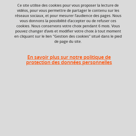
Ce site utilise des cookies pour vous proposer la lecture de
vidéos, pour vous permettre de partager le contenu sur les
Ajouter à la sélection
Télécharger la fiche PDF
réseaux sociaux, et pour mesurer l’audience des pages. Nous
vous donnons la possibilité d’accepter ou de refuser ces
cookies. Nous conservons votre choix pendant 6 mois. Vous
pouvez changer d’avis et modifier votre choix à tout moment
en cliquant sur le lien "Gestion des cookies" situé dans le pied
ECTS
Crédits ECTS
de page du site.
Echange
2 crédits
4.0
En savoir plus sur notre politique de
protection des données personnelles
Composante
Période de l'année
UFR Sociétés, Cultures
Automne (sept. à
et Langues Étrangères
dec./janv.)
(SoCLE)
Description
Ce cours vise à la lecture, la compréhension et la
traduction vers le français d’un corpus de textes issus de la