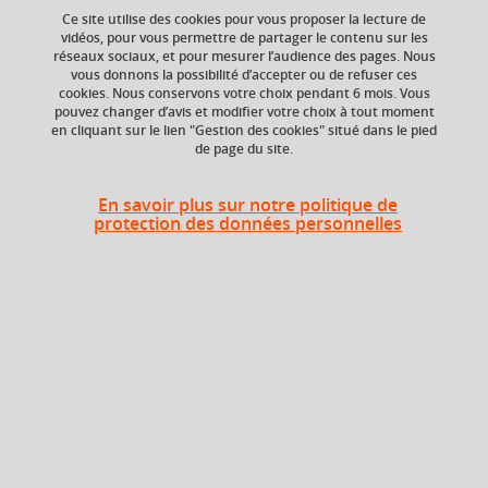
Ce site utilise des cookies pour vous proposer la lecture de
vidéos, pour vous permettre de partager le contenu sur les
réseaux sociaux, et pour mesurer l’audience des pages. Nous
ECTS
Composante
vous donnons la possibilité d’accepter ou de refuser ces
6 crédits
UFR Sociétés, Cultures
cookies. Nous conservons votre choix pendant 6 mois. Vous
et Langues Étrangères
pouvez changer d’avis et modifier votre choix à tout moment
(SoCLE)
en cliquant sur le lien "Gestion des cookies" situé dans le pied
de page du site.
En savoir plus sur notre politique de
Heures d'enseignement
protection des données personnelles
Cours
magistral -
UE : ALLEMAND
72h
Travaux
dirigés
Période
Semestre 6