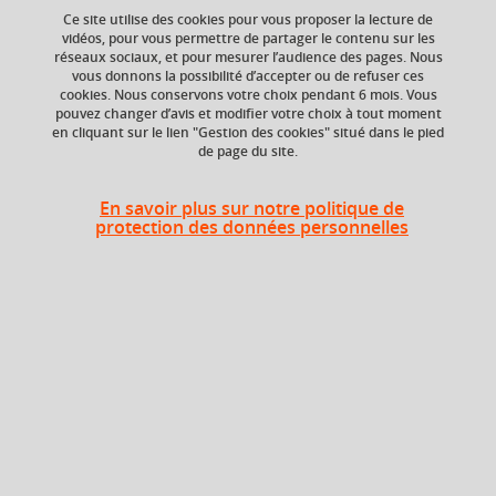
Ce site utilise des cookies pour vous proposer la lecture de
vidéos, pour vous permettre de partager le contenu sur les
réseaux sociaux, et pour mesurer l’audience des pages. Nous
Niveau d'étude
ECTS
vous donnons la possibilité d’accepter ou de refuser ces
Bac +3
3 crédits
cookies. Nous conservons votre choix pendant 6 mois. Vous
pouvez changer d’avis et modifier votre choix à tout moment
en cliquant sur le lien "Gestion des cookies" situé dans le pied
Crédits ECTS
Composante
de page du site.
Echange
UFR Informatique,
mathématiques et
3.0
mathématiques
En savoir plus sur notre politique de
appliquées (IM2AG)
protection des données personnelles
Période de l'année
Printemps (janv. à
avril/mai)
Description
Contenu du cours : programmation déclarative avec deux