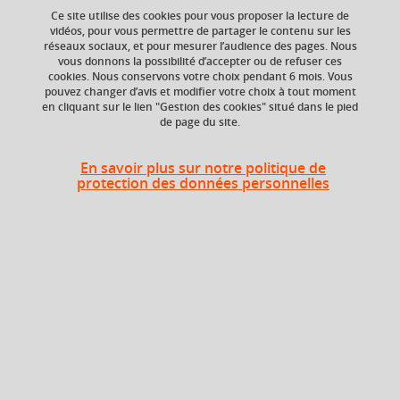
Ce site utilise des cookies pour vous proposer la lecture de
vidéos, pour vous permettre de partager le contenu sur les
Ajouter à la sélection
Télécharger la fiche PDF
réseaux sociaux, et pour mesurer l’audience des pages. Nous
vous donnons la possibilité d’accepter ou de refuser ces
cookies. Nous conservons votre choix pendant 6 mois. Vous
pouvez changer d’avis et modifier votre choix à tout moment
en cliquant sur le lien "Gestion des cookies" situé dans le pied
Niveau d'étude
Composante
de page du site.
Bac +3
UFR Informatique,
mathématiques et
mathématiques
En savoir plus sur notre politique de
protection des données personnelles
appliquées (IM2AG)
Période de l'année
Printemps (janv. à
avril/mai)
Description
Au préalable, les outils nécessaires au développement, à la