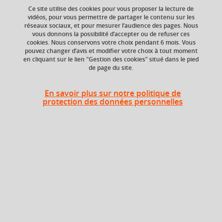
Ce site utilise des cookies pour vous proposer la lecture de
Ajouter à la sélection
Télécharger la fiche PDF
vidéos, pour vous permettre de partager le contenu sur les
réseaux sociaux, et pour mesurer l’audience des pages. Nous
Logique formelle
Démonstration automatique
vous donnons la possibilité d’accepter ou de refuser ces
cookies. Nous conservons votre choix pendant 6 mois. Vous
pouvez changer d’avis et modifier votre choix à tout moment
Résolution
Forme normale conjonctive (FNC)
en cliquant sur le lien "Gestion des cookies" situé dans le pied
de page du site.
+ 8
En savoir plus sur notre politique de
protection des données personnelles
ECTS
Composante
6 crédits
Département
Sciences Drôme
Ardèche (DSDA)
Période de l'année
Automne (sept. à
dec./janv.)