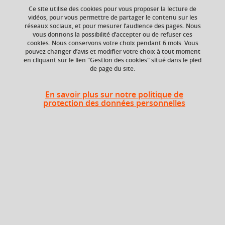
Ce site utilise des cookies pour vous proposer la lecture de
Ajouter à la sélection
Télécharger la fiche PDF
vidéos, pour vous permettre de partager le contenu sur les
réseaux sociaux, et pour mesurer l’audience des pages. Nous
Fonctionnement de l'économie nationale
vous donnons la possibilité d’accepter ou de refuser ces
cookies. Nous conservons votre choix pendant 6 mois. Vous
pouvez changer d’avis et modifier votre choix à tout moment
internationalisation
fonctionnement du marché
en cliquant sur le lien "Gestion des cookies" situé dans le pied
de page du site.
tertiarisation de l'économie
+ 7
En savoir plus sur notre politique de
protection des données personnelles
ECTS
Crédits ECTS
Echange
6 crédits
6.0
Composante
Période de l'année
Département de la
Printemps (janv. à
licence sciences et
avril/mai)
technologies (DLST)