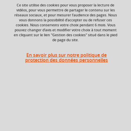
Ajouter à la sélection
Télécharger la fiche PDF
Ce site utilise des cookies pour vous proposer la lecture de
vidéos, pour vous permettre de partager le contenu sur les
réseaux sociaux, et pour mesurer l’audience des pages. Nous
vous donnons la possibilité d’accepter ou de refuser ces
ECTS
Composante
cookies. Nous conservons votre choix pendant 6 mois. Vous
pouvez changer d’avis et modifier votre choix à tout moment
1,5 crédits
UFR Arts et Sciences
en cliquant sur le lien "Gestion des cookies" situé dans le pied
Humaines (ARSH),
de page du site.
Département Histoire
de l'art et archéologie
En savoir plus sur notre politique de
Période de l'année
protection des données personnelles
Printemps (janv. à
avril/mai)
Heures d'enseignement
Option histoire de l'art - CM
CM
12h
Option histoire de l'art - TD
TD
12h