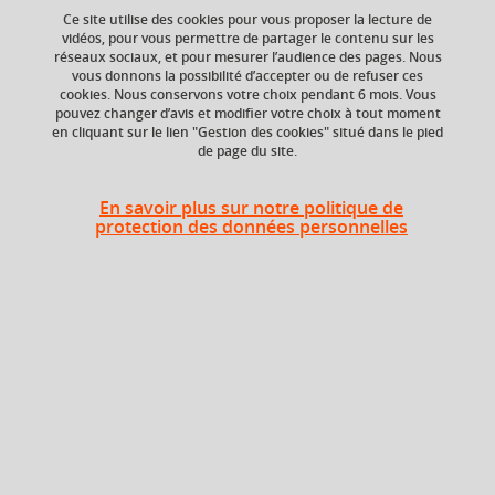
Ce site utilise des cookies pour vous proposer la lecture de
vidéos, pour vous permettre de partager le contenu sur les
réseaux sociaux, et pour mesurer l’audience des pages. Nous
Composante
Période de l'année
vous donnons la possibilité d’accepter ou de refuser ces
UFR Arts et Sciences
Printemps (janv. à
cookies. Nous conservons votre choix pendant 6 mois. Vous
Humaines (ARSH)
avril/mai)
pouvez changer d’avis et modifier votre choix à tout moment
en cliquant sur le lien "Gestion des cookies" situé dans le pied
de page du site.
Heures d'enseignement
En savoir plus sur notre politique de
protection des données personnelles
Histoire médiévale CM : l'Europe
CM
24h
occidentale au Moyen-Age - CM
Période
Semestre 2