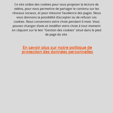
Ce site utilise des cookies pour vous proposer la lecture de
vidéos, pour vous permettre de partager le contenu sur les
réseaux sociaux, et pour mesurer l’audience des pages. Nous
Composante
Période de l'année
vous donnons la possibilité d’accepter ou de refuser ces
UFR Arts et Sciences
Printemps (janv. à
cookies. Nous conservons votre choix pendant 6 mois. Vous
Humaines (ARSH)
avril/mai)
pouvez changer d’avis et modifier votre choix à tout moment
en cliquant sur le lien "Gestion des cookies" situé dans le pied
de page du site.
Heures d'enseignement
En savoir plus sur notre politique de
protection des données personnelles
Histoire ancienne CM : initiation
CM
24h
à l'histoire de l'antiquité - CM
Période
Semestre 2