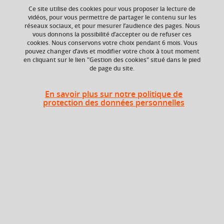
Ce site utilise des cookies pour vous proposer la lecture de
vidéos, pour vous permettre de partager le contenu sur les
réseaux sociaux, et pour mesurer l’audience des pages. Nous
En bref
vous donnons la possibilité d’accepter ou de refuser ces
cookies. Nous conservons votre choix pendant 6 mois. Vous
pouvez changer d’avis et modifier votre choix à tout moment
en cliquant sur le lien "Gestion des cookies" situé dans le pied
Langue(s)
Français
de page du site.
d'enseignement
En savoir plus sur notre politique de
Ouvert aux
Non
protection des données personnelles
étudiants en
échange
Campus
Grenoble - Domaine universitaire
Diplômes intégrant cet élément