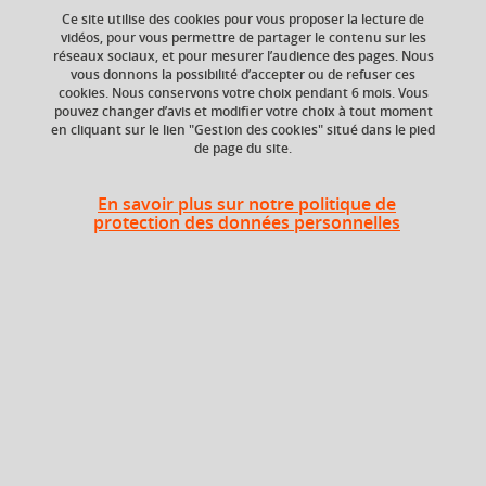
Ce site utilise des cookies pour vous proposer la lecture de
vidéos, pour vous permettre de partager le contenu sur les
réseaux sociaux, et pour mesurer l’audience des pages. Nous
En bref
vous donnons la possibilité d’accepter ou de refuser ces
cookies. Nous conservons votre choix pendant 6 mois. Vous
pouvez changer d’avis et modifier votre choix à tout moment
en cliquant sur le lien "Gestion des cookies" situé dans le pied
Langue(s)
Français
de page du site.
d'enseignement
En savoir plus sur notre politique de
Ouvert aux
Non
protection des données personnelles
étudiants en
échange
Campus
Grenoble - Domaine universitaire
Diplômes intégrant cet élément