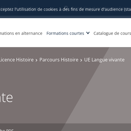
datures et inscriptions
Orientation et insertion profession
cceptez l'utilisation de cookies à des fins de mesure d'audience (st
mations en alternance
Formations courtes
Catalogue de cour
Licence Histoire
Parcours Histoire
UE Langue vivante
nte
che PDF