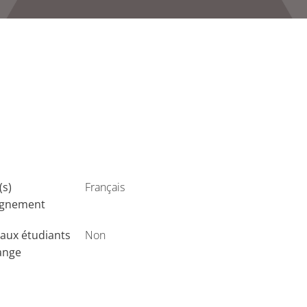
(s)
Français
ignement
aux étudiants
Non
ange