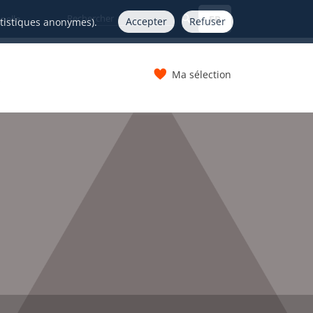
FR
nelle
Accepter
Refuser
atistiques anonymes).
Ma sélection
s