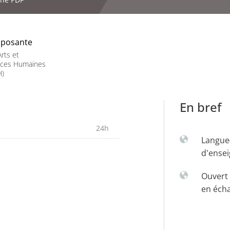
posante
rts et
nces Humaines
H)
En bref
24h
Langue
d'ense
Ouvert 
en éch