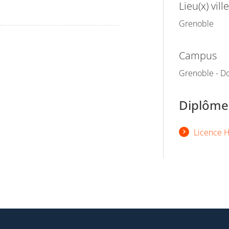
Lieu(x) ville
Grenoble
Campus
Grenoble - Do
Diplômes
Licence H