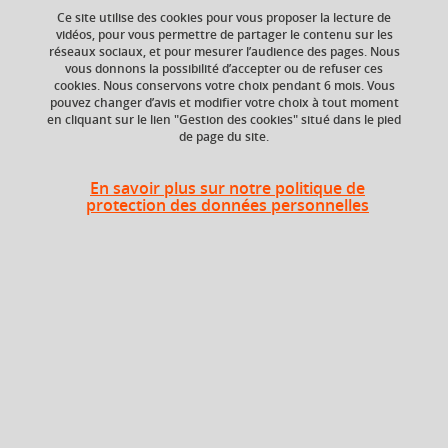
du contenu de votre panier.
Ce site utilise des cookies pour vous proposer la lecture de
vidéos, pour vous permettre de partager le contenu sur les
réseaux sociaux, et pour mesurer l’audience des pages. Nous
Ok
Composante
Période de l'année
vous donnons la possibilité d’accepter ou de refuser ces
UFR Arts et Sciences
Printemps (janv. à
cookies. Nous conservons votre choix pendant 6 mois. Vous
Humaines (ARSH)
avril/mai)
pouvez changer d’avis et modifier votre choix à tout moment
en cliquant sur le lien "Gestion des cookies" situé dans le pied
de page du site.
Heures d'enseignement
En savoir plus sur notre politique de
protection des données personnelles
Histoire moderne 3 - CM
CM
24h
Histoire moderne 3 - TD
TD
24h
Période
Semestre 6