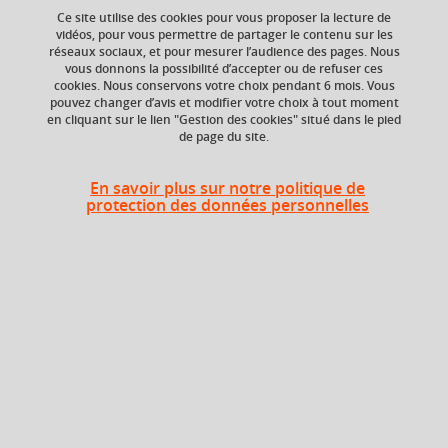
Ce site utilise des cookies pour vous proposer la lecture de
vidéos, pour vous permettre de partager le contenu sur les
réseaux sociaux, et pour mesurer l’audience des pages. Nous
Composante
Période de l'année
vous donnons la possibilité d’accepter ou de refuser ces
UFR Arts et Sciences
Automne (sept. à
cookies. Nous conservons votre choix pendant 6 mois. Vous
Humaines (ARSH)
dec./janv.)
pouvez changer d’avis et modifier votre choix à tout moment
en cliquant sur le lien "Gestion des cookies" situé dans le pied
de page du site.
Heures d'enseignement
En savoir plus sur notre politique de
protection des données personnelles
Histoire moderne TD - TD
TD
24h
Période
Semestre 1
En bref