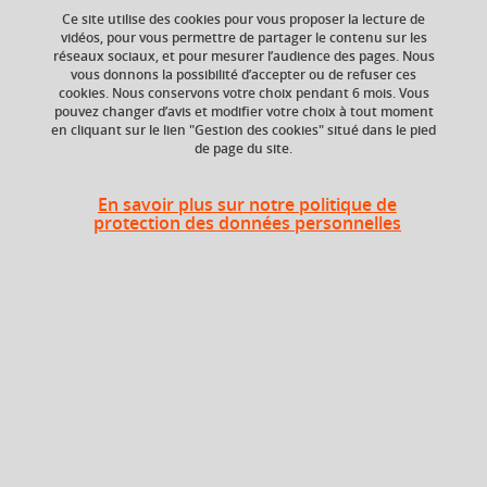
Ce site utilise des cookies pour vous proposer la lecture de
vidéos, pour vous permettre de partager le contenu sur les
Ajouter à la sélection
Télécharger la fiche PDF
réseaux sociaux, et pour mesurer l’audience des pages. Nous
vous donnons la possibilité d’accepter ou de refuser ces
cookies. Nous conservons votre choix pendant 6 mois. Vous
pouvez changer d’avis et modifier votre choix à tout moment
en cliquant sur le lien "Gestion des cookies" situé dans le pied
ECTS
Crédits ECTS
de page du site.
Echange
3 crédits
3.0
En savoir plus sur notre politique de
protection des données personnelles
Composante
Période de l'année
Institut d'Urbanisme
Printemps (janv. à
et de Géographie
avril/mai)
Alpine (IUGA)
En bref