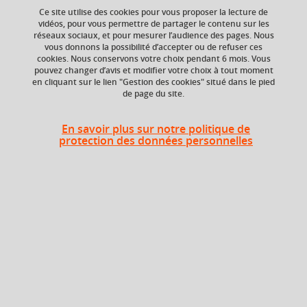
Ce site utilise des cookies pour vous proposer la lecture de
vidéos, pour vous permettre de partager le contenu sur les
réseaux sociaux, et pour mesurer l’audience des pages. Nous
Crédits ECTS
Composante
vous donnons la possibilité d’accepter ou de refuser ces
Echange
Faculté de Droit
cookies. Nous conservons votre choix pendant 6 mois. Vous
6.0
pouvez changer d’avis et modifier votre choix à tout moment
en cliquant sur le lien "Gestion des cookies" situé dans le pied
de page du site.
Heures d'enseignement
En savoir plus sur notre politique de
protection des données personnelles
CM
CM
32h
En bref
Langue(s)
Français
d'enseignement