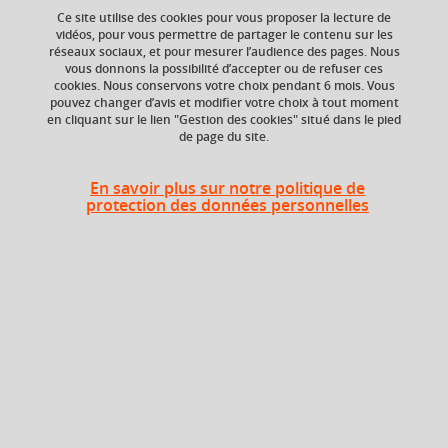
Ce site utilise des cookies pour vous proposer la lecture de
vidéos, pour vous permettre de partager le contenu sur les
réseaux sociaux, et pour mesurer l’audience des pages. Nous
Composante
vous donnons la possibilité d’accepter ou de refuser ces
Faculté de Droit
cookies. Nous conservons votre choix pendant 6 mois. Vous
pouvez changer d’avis et modifier votre choix à tout moment
en cliquant sur le lien "Gestion des cookies" situé dans le pied
de page du site.
Heures d'enseignement
En savoir plus sur notre politique de
protection des données personnelles
CM
CM
32h
En bref
Langue(s)
Français
d'enseignement