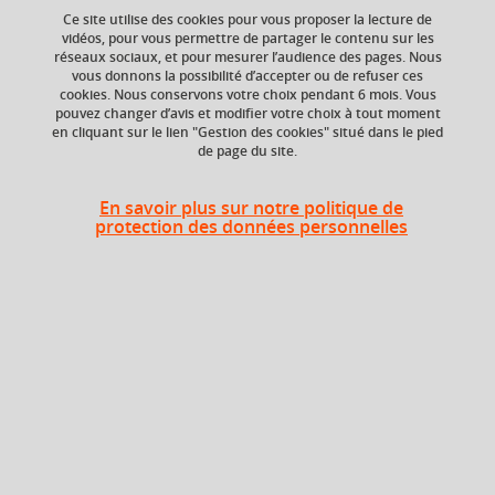
Ce site utilise des cookies pour vous proposer la lecture de
vidéos, pour vous permettre de partager le contenu sur les
réseaux sociaux, et pour mesurer l’audience des pages. Nous
Crédits ECTS
Composante
vous donnons la possibilité d’accepter ou de refuser ces
Echange
Faculté de Droit
cookies. Nous conservons votre choix pendant 6 mois. Vous
6.0
pouvez changer d’avis et modifier votre choix à tout moment
en cliquant sur le lien "Gestion des cookies" situé dans le pied
de page du site.
Heures d'enseignement
En savoir plus sur notre politique de
protection des données personnelles
CM
CM
32h
En bref
Langue(s)
Français
d'enseignement