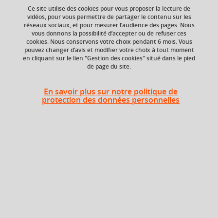
Ce site utilise des cookies pour vous proposer la lecture de
vidéos, pour vous permettre de partager le contenu sur les
réseaux sociaux, et pour mesurer l’audience des pages. Nous
vous donnons la possibilité d’accepter ou de refuser ces
Crédits ECTS
Composante
cookies. Nous conservons votre choix pendant 6 mois. Vous
Echange
Faculté de Droit
pouvez changer d’avis et modifier votre choix à tout moment
en cliquant sur le lien "Gestion des cookies" situé dans le pied
5.0
de page du site.
En savoir plus sur notre politique de
Heures d'enseignement
protection des données personnelles
CM
CM
24h
En bref
Langue(s)
Français
d'enseignement