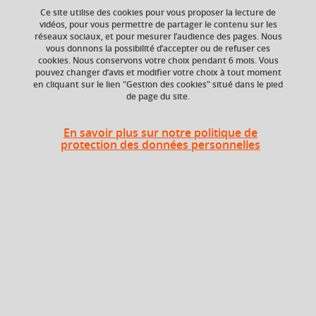
Ce site utilise des cookies pour vous proposer la lecture de
vidéos, pour vous permettre de partager le contenu sur les
réseaux sociaux, et pour mesurer l’audience des pages. Nous
Crédits ECTS
Composante
vous donnons la possibilité d’accepter ou de refuser ces
Echange
Faculté de Droit
cookies. Nous conservons votre choix pendant 6 mois. Vous
5.0
pouvez changer d’avis et modifier votre choix à tout moment
en cliquant sur le lien "Gestion des cookies" situé dans le pied
de page du site.
Heures d'enseignement
En savoir plus sur notre politique de
protection des données personnelles
CM
CM
24h
En bref
Langue(s)
Français
d'enseignement