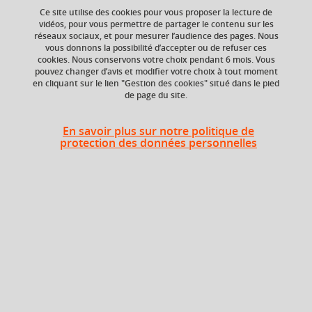
Ce site utilise des cookies pour vous proposer la lecture de
Ajouter à la sélection
Télécharger la fiche PDF
vidéos, pour vous permettre de partager le contenu sur les
réseaux sociaux, et pour mesurer l’audience des pages. Nous
vous donnons la possibilité d’accepter ou de refuser ces
cookies. Nous conservons votre choix pendant 6 mois. Vous
ECTS
Composante
pouvez changer d’avis et modifier votre choix à tout moment
en cliquant sur le lien "Gestion des cookies" situé dans le pied
12 crédits
Faculté de Droit
de page du site.
En savoir plus sur notre politique de
Période
protection des données personnelles
Semestre 1
Liste des enseignements
Droit des personnes
Droit constitutionnel général