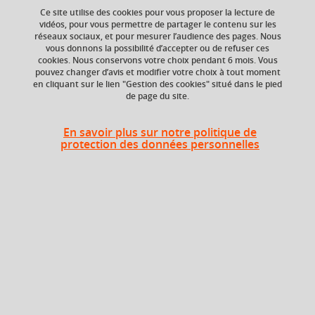
Ce site utilise des cookies pour vous proposer la lecture de
vidéos, pour vous permettre de partager le contenu sur les
Ajouter à la sélection
Télécharger la fiche PDF
réseaux sociaux, et pour mesurer l’audience des pages. Nous
vous donnons la possibilité d’accepter ou de refuser ces
cookies. Nous conservons votre choix pendant 6 mois. Vous
pouvez changer d’avis et modifier votre choix à tout moment
en cliquant sur le lien "Gestion des cookies" situé dans le pied
de page du site.
ECTS
Composante
En savoir plus sur notre politique de
1 crédits
UFR Sociétés, Cultures
protection des données personnelles
et Langues Étrangères
(SoCLE)
Heures d'enseignement
Connaissance des sociétés
CM
12h
contemporaines - CM
Période