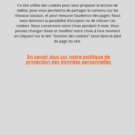
comparatiste
Ce site utilise des cookies pour vous proposer la lecture de
vidéos, pour vous permettre de partager le contenu sur les
réseaux sociaux, et pour mesurer l’audience des pages. Nous
vous donnons la possibilité d’accepter ou de refuser ces
cookies. Nous conservons votre choix pendant 6 mois. Vous
Ajouter à la sélection
Télécharger la fiche PDF
pouvez changer d’avis et modifier votre choix à tout moment
en cliquant sur le lien "Gestion des cookies" situé dans le pied
de page du site.
Composante
Période de l'année
En savoir plus sur notre politique de
UFR Sociétés, Cultures
Automne (sept. à
protection des données personnelles
et Langues Étrangères
dec./janv.)
(SoCLE)
Heures d'enseignement
Communication orale et écrite
(allemand) et analyse
TD
24h
comparatiste - TD