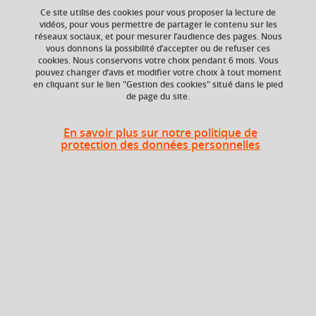
Ce site utilise des cookies pour vous proposer la lecture de
vidéos, pour vous permettre de partager le contenu sur les
réseaux sociaux, et pour mesurer l’audience des pages. Nous
Ajouter à la sélection
Télécharger la fiche PDF
vous donnons la possibilité d’accepter ou de refuser ces
cookies. Nous conservons votre choix pendant 6 mois. Vous
pouvez changer d’avis et modifier votre choix à tout moment
en cliquant sur le lien "Gestion des cookies" situé dans le pied
de page du site.
Niveau d'étude
ECTS
Bac ou équivalent
3 crédits
En savoir plus sur notre politique de
protection des données personnelles
Crédits ECTS
Composante
Echange
Département de la
licence sciences et
3.0
technologies (DLST)
Période de l'année
Automne (sept. à
dec./janv.)
Description