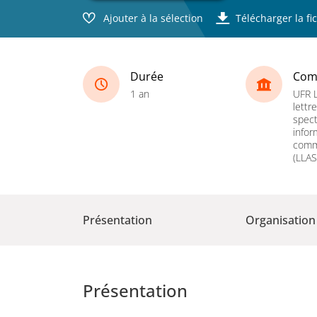
Ajouter à la sélection
Télécharger la fi
Durée
Com
1 an
UFR 
lettr
spect
infor
comm
(LLAS
Présentation
Organisation
Présentation