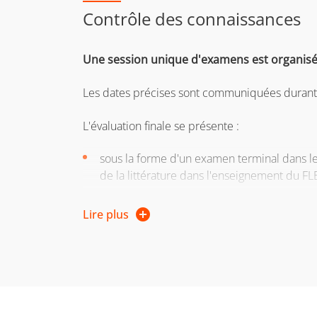
Contrôle des connaissances
Une session unique d'examens est organisée
Les dates précises sont communiquées durant l
L'évaluation finale se présente :
sous la forme d'un examen terminal dans les 
de la littérature dans l'enseignement du FL
sous la forme d’un dossier à rendre pour l
Lire plus
pages rendant compte de cette expérience