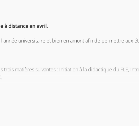
 à distance en avril.
'année universitaire et bien en amont afin de permettre aux ét
trois matières suivantes : Initiation à la didactique du FLE, Int
E,
a matière Expérience d'apprentissage d'une langue nouvelle : u
.