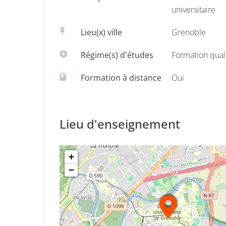
Didactique des langues parcours français lan
universitaire
étrangère (DSA) proposé par le CUEF de Grenobl
Lieu(x) ville
Grenoble
du DAEFLE (Alliance Française de Paris).
Régime(s) d'études
Formation quali
Formation à distance
Oui
Lieu d'enseignement
+
−