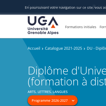
Université Grenoble Alpes
Candi
En poursuivant votre navigation sur ce site, vous a
Formations initiales
For
Accueil
Catalogue 2021-2025
DU - Diplô
Diplôme d'Unive
(formation à dis
ARTS, LETTRES, LANGUES