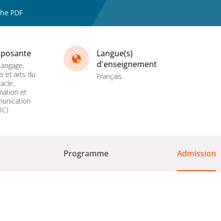
che PDF
posante
Langue(s)
d'enseignement
Langage,
es et arts du
Français
acle,
mation et
unication
IC)
Programme
Admission