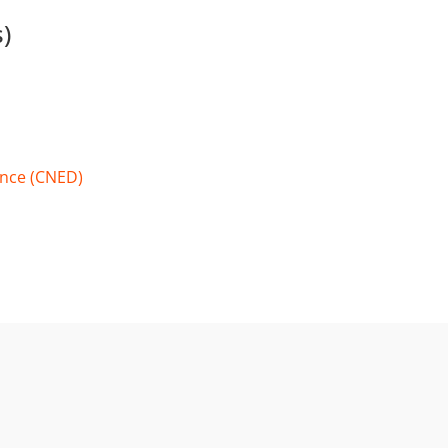
)
ance (CNED)