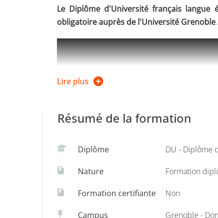
Le Diplôme d'Université français langue 
obligatoire auprès de l'Université Grenoble
Lire plus
Résumé de la formation
Diplôme
DU - Diplôme d
Nature
Formation dip
Le Diplôme d'Université FLE a pour objectif d'
à la didactique des langues et à la linguistiqu
Formation certifiante
Non
Cette formation permet d'acquérir les comp
Campus
Grenoble - Do