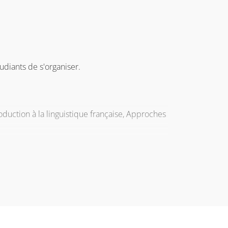
udiants de s'organiser.
roduction à la linguistique française, Approches
n rapport d’apprentissage d’une quinzaine de