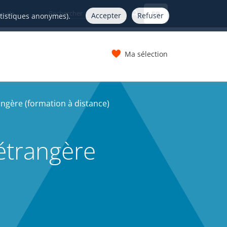
FR
nelle
Accepter
Refuser
atistiques anonymes).
Ma sélection
s
angère (formation à distance)
étrangère