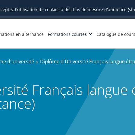
datures et inscriptions
Orientation et insertion profession
cceptez l'utilisation de cookies à des fins de mesure d'audience (st
mations en alternance
Formations courtes
Catalogue de cour
me d'université
Diplôme d'Université Français langue étr
rsité Français langue 
tance)