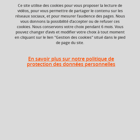
your cart
Ce site utilise des cookies pour vous proposer la lecture de
vidéos, pour vous permettre de partager le contenu sur les
Ajouter à la sélection
Télécharger la fiche PDF
réseaux sociaux, et pour mesurer l’audience des pages. Nous
Ok
vous donnons la possibilité d’accepter ou de refuser ces
cookies. Nous conservons votre choix pendant 6 mois. Vous
pouvez changer d’avis et modifier votre choix à tout moment
en cliquant sur le lien "Gestion des cookies" situé dans le pied
ECTS
Composante
de page du site.
3 crédits
UFR Langage, lettres
et arts du spectacle,
information et
En savoir plus sur notre politique de
communication
protection des données personnelles
(LLASIC)
Période de l'année
Toute l'année
Description
Veuillez vous référer à la notice du CNED, disponible dans