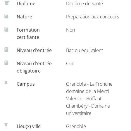
Diplôme
Diplôme de santé
Le parcours d'accès spécifique santé (PASS)
incluant
les enseignements d’une discipline de licence (10
Nature
Préparation aux concours
ECTS)
Formation
Non
Les formations d'auxiliaires médicaux
certifiante
Niveau d'entrée
Bac ou équivalent
Licence comportant une option "accès
santé" (L.AS)
Niveau d'entrée
Oui
Groupe 1 : 1re année de licence avec option santé
obligatoire
incluse dans les 60 ECTS à l’UGA
Campus
Grenoble - La Tronche
domaine de la Merci
Valence - Briffaut
Chambéry - Domaine
universitaire
Lieu(x) ville
Grenoble