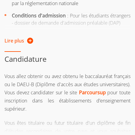
par la réglementation nationale
Conditions d'admission
: Pour les étudiants étrangers
- dossier de demande d'admission préalable (DAP)
Nul ne peut être autorisé à prendre plus d’une
Lire plus
inscription en PASS
- si vous reprenez vos études après 2 ans d'interruption
Candidature
d'études
Vous allez obtenir ou avez obtenu le baccalauréat français
- si vous suiviez une formation sous le régime formation
ou le DAEU-B (Diplôme d'accès aux études universitaires).
continue l’une des 2 années précédentes
Vous devez candidater sur le site
Parcoursup
pour toute
- si vous êtes salarié, demandeur d'emploi, travailleur
inscription dans les établissements d’enseignement
indépendant
supérieur.
Si vous n'avez pas le diplôme requis pour intégrer la
Vous êtes titulaire ou futur titulaire d'un diplôme de fin
formation, vous pouvez entreprendre une démarche de
d'études secondaires de votre pays et vous souhaitez