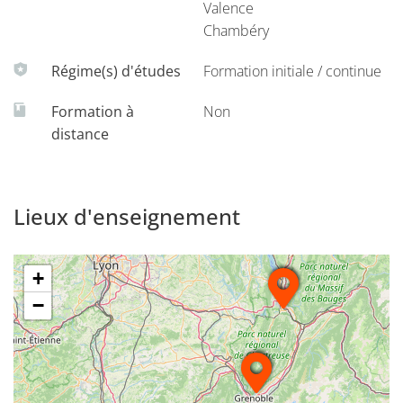
Valence
Chambéry
Régime(s) d'études
Formation initiale / continue
Formation à
Non
Groupe 2 : 1re année de licence avec option santé non-
distance
incluse dans les 60 ECTS à l’UGA
LAS du domaine Droit Economie Gestion (DEG) :
Droit
,
Economie-gestion
Lieux d'enseignement
LAS du domaine Sciences humaines et sociales (SHS) :
MIASHS
+
LAS du Département licence sciences et technologie -
−
Grenoble (DLST)
: Chimie et biochimie ; Informatique,
mathématiques et applications ; Physique, chimie,
mécanique, mathématiques ; Sciences pour l’ingénieur
; Sciences du vivant