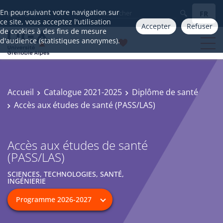
En poursuivant votre navigation sur
FR
Aller à
ce site, vous acceptez l'utilisation
Accepter
Refuser
de cookies à des fins de mesure
d'audience (statistiques anonymes).
Accueil
Catalogue 2021-2025
Diplôme de santé
Accès aux études de santé (PASS/LAS)
Accès aux études de santé
(PASS/LAS)
SCIENCES, TECHNOLOGIES, SANTÉ,
INGÉNIERIE