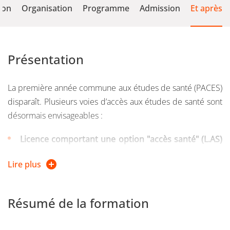
ion
Organisation
Programme
Admission
Et après
Présentation
La première année commune aux études de santé (PACES)
disparaît. Plusieurs voies d’accès aux études de santé sont
désormais envisageables :
Licence comportant une option "accès santé" (L.AS)
: ces licences sont proposées sur le site de Grenoble et
le site de Valence à l’Université Grenoble Alpes (UGA)
Lire plus
et à l’Université Savoie Mont Blanc (USMB).
Une voie d'accès pour les titulaires d'un titre
Résumé de la formation
d'ingénieur, d'un diplôme de master 2e année et
d'un doctorat