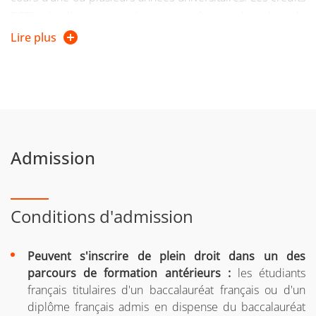
ECTS de l’option santé peuvent être inclus dans le
parcours conduisant au diplôme national de licence.
Lire plus
Les enseignements de la première année spécifique santé
sont organisés au sein des UFR de Médecine et de
Pharmacie conformément au règlement des études. Ils
nd
comportent 1) une préparation au 2
groupe d’épreuve, 2)
un module d’anglais, et 3) une option disciplinaire (10
Admission
ECTS).
Conditions d'admission
Peuvent s'inscrire de plein droit dans un des
parcours de formation antérieurs :
les étudiants
français titulaires d'un baccalauréat français ou d'un
diplôme français admis en dispense du baccalauréat