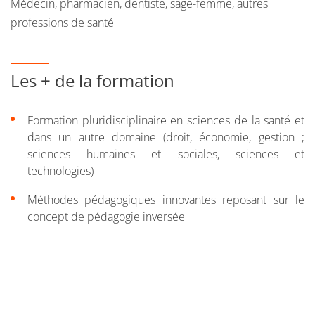
Médecin, pharmacien, dentiste, sage-femme, autres
professions de santé
des épreuves du 2e groupe : constituées de deux
épreuves orales comptant pour 30% de la note
(recrutement de 50% des étudiants admis).
Les + de la formation
Tout candidat peut présenter deux fois sa candidature
e
pour une admission en 2
année de études de santé
Formation pluridisciplinaire en sciences de la santé et
(médecine, pharmacie, maïeutique, odontologie), sous
dans un autre domaine (droit, économie, gestion ;
réserve d’avoir validé au moins 60 crédits ECTS
sciences humaines et sociales, sciences et
supplémentaires lors de sa seconde candidature. Le
technologies)
nombre de candidatures s’entend quel que soit le nombre
Méthodes pédagogiques innovantes reposant sur le
de formations pour lesquelles le candidat a déposé un
concept de pédagogie inversée
dossier (médecine, pharmacie, maïeutique, odontologie).