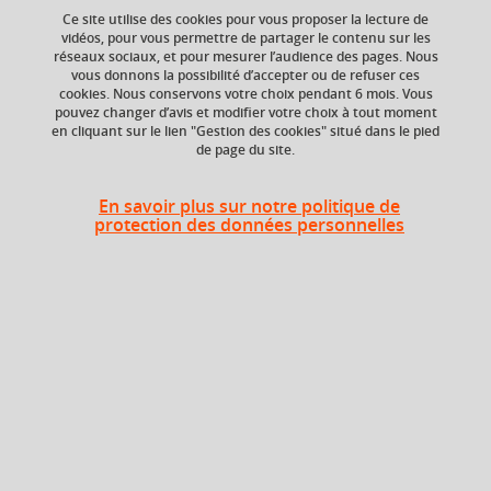
Ce site utilise des cookies pour vous proposer la lecture de
Formations en alternance
vidéos, pour vous permettre de partager le contenu sur les
réseaux sociaux, et pour mesurer l’audience des pages. Nous
Formations courtes
vous donnons la possibilité d’accepter ou de refuser ces
cookies. Nous conservons votre choix pendant 6 mois. Vous
pouvez changer d’avis et modifier votre choix à tout moment
Recherche par facultés, écoles, instituts
en cliquant sur le lien "Gestion des cookies" situé dans le pied
de page du site.
Accès directs
En savoir plus sur notre politique de
Cours de langue
protection des données personnelles
Formations à distance
Enseignements transversaux à choix (ETC)
Informations légales
Données personnelles
Plan du site
Mentions légales