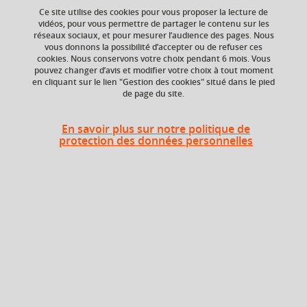
Ce site utilise des cookies pour vous proposer la lecture de
vidéos, pour vous permettre de partager le contenu sur les
Ajouter à la sélection
Télécharger la fiche PDF
réseaux sociaux, et pour mesurer l’audience des pages. Nous
vous donnons la possibilité d’accepter ou de refuser ces
cookies. Nous conservons votre choix pendant 6 mois. Vous
pouvez changer d’avis et modifier votre choix à tout moment
en cliquant sur le lien "Gestion des cookies" situé dans le pied
ECTS
Composante
de page du site.
1 crédits
Institut d'Urbanisme
et de Géographie
Alpine (IUGA)
En savoir plus sur notre politique de
protection des données personnelles
Période de l'année
Automne (sept. à
dec./janv.)
En bref