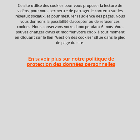
Ce site utilise des cookies pour vous proposer la lecture de
Ajouter à la sélection
Télécharger la fiche PDF
vidéos, pour vous permettre de partager le contenu sur les
réseaux sociaux, et pour mesurer l’audience des pages. Nous
vous donnons la possibilité d’accepter ou de refuser ces
cookies. Nous conservons votre choix pendant 6 mois. Vous
ECTS
Composante
pouvez changer d’avis et modifier votre choix à tout moment
en cliquant sur le lien "Gestion des cookies" situé dans le pied
15 crédits
Institut d'Urbanisme
de page du site.
et de Géographie
Alpine (IUGA)
En savoir plus sur notre politique de
Période de l'année
protection des données personnelles
Printemps (janv. à
avril/mai)
En bref
Langue(s)
Français