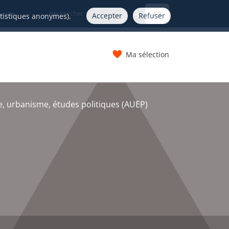
FR
nelle
Accepter
Refuser
atistiques anonymes).
Ma sélection
s
e, urbanisme, études politiques (AUEP)