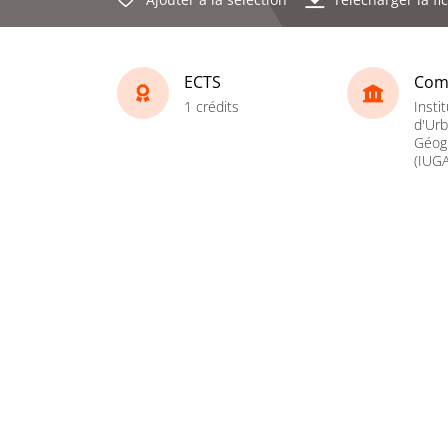
ECTS
Com
1 crédits
Instit
d'Ur
Géogr
(IUGA