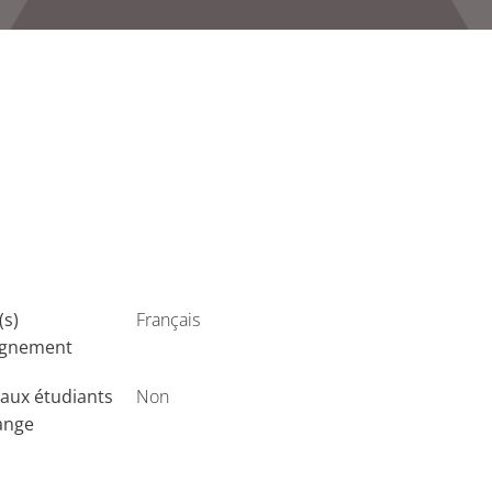
(s)
Français
ignement
aux étudiants
Non
ange