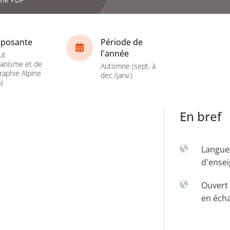
posante
Période de
l'année
ut
banisme et de
Automne (sept. à
aphie Alpine
dec./janv.)
)
En bref
Langue
d'ense
Ouvert 
en éch