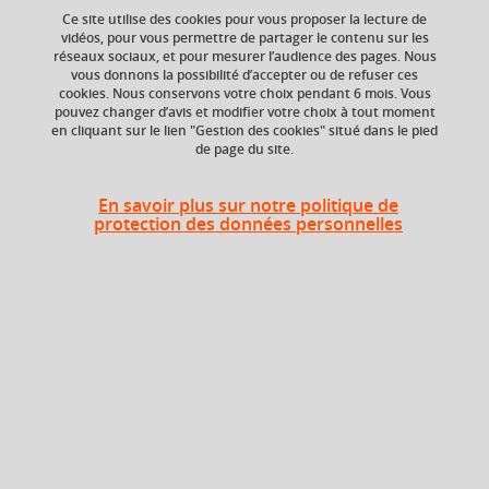
Ce site utilise des cookies pour vous proposer la lecture de
vidéos, pour vous permettre de partager le contenu sur les
Ajouter à la sélection
Télécharger la fiche PDF
réseaux sociaux, et pour mesurer l’audience des pages. Nous
vous donnons la possibilité d’accepter ou de refuser ces
cookies. Nous conservons votre choix pendant 6 mois. Vous
Economie
Management
pouvez changer d’avis et modifier votre choix à tout moment
en cliquant sur le lien "Gestion des cookies" situé dans le pied
de page du site.
ECTS
Crédits ECTS
En savoir plus sur notre politique de
Echange
3 crédits
protection des données personnelles
3.0
Composante
UFR Sciences et
techniques des
activités physiques et
sportives (STAPS)
Description