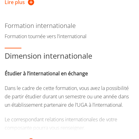
Lire plus
Formation internationale
Formation tournée vers l’international
Dimension internationale
For a presentation in english click
this link
.
Les risques naturels géologiques (séismes, mouvements de
Étudier à l’international en échange
terrain, volcans, déformation de la croûte terrestre)
présentent un enjeu fort dans nos sociétés. Ceci se traduit
Dans le cadre de cette formation, vous avez la possibilité
par une demande croissante de compréhension, de
de partir étudier durant un semestre ou une année dans
maîtrise et de gestion des risques telluriques, aussi bien
un établissement partenaire de l’UGA à l’international.
en France qu'à l'international. Le parcours NATURAL
Le correspondant relations internationales de votre
GEOLOGICAL HAZARDS AND RISKS a été créé pour
composante pourra vous renseigner.
répondre à ce besoin et forme les étudiants à l'évaluation
des risques naturels par des méthodes quantitatives et