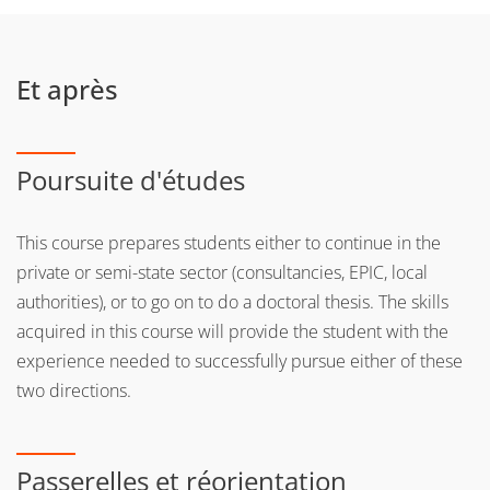
remote sensing/GIS) are organised in the form of projects,
enabling students to apply these tools to mini-problems
that correspond to their choice of programme and their
Et après
interests. Several disciplinary modules (UEs) also partly
take the form of a supervised project, where students work
in small groups to resolve a societal problem.
Poursuite d'études
The modules in the semester 9 are taught in English, as is
at least one module from the master 1st year. The policy is
This course prepares students either to continue in the
to offer teaching in English in the event that there are non-
private or semi-state sector (consultancies, EPIC, local
French-speakers among the students, both in 1st and 2nd
authorities), or to go on to do a doctoral thesis. The skills
years.
acquired in this course will provide the student with the
experience needed to successfully pursue either of these
two directions.
Passerelles et réorientation