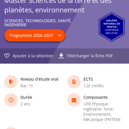
Master Sciences de la terre et des
planètes, environnement
SCIENCES, TECHNOLOGIES, SANTÉ,
INGÉNIERIE
Ajouter à la sélection
Télécharger la fiche PDF
Niveau d'étude visé
ECTS
Bac +5
120 crédits
Durée
Composante
2 ans
UFR Physique,
Ingénierie, Terre,
Environnement,
Mécanique (PhITEM)