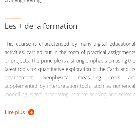
civil engineering.
or if you are an employee, job seeker, self-employed
If you do not have the diploma required to integrate the
Les + de la formation
training, you can undertake a
validation of personal
and professional achievements (VAPP
)
This course is characterised by many digital educational
activities, carried out in the form of practical assignments
or projects. The principle is a strong emphasis on using the
latest tools for quantitative exploration of the Earth and its
environment. Geophysical measuring tools are
supplemented by interpretation tools, such as numerical
modelling, signal processing, remote sensing and seismic
interpretation. The support of the OSUG@2020 excellence
laboratory has been essential to implementing or renewing
Lire plus
many of these tools.
Most of the "tools" modules (i.e. numerical modelling,