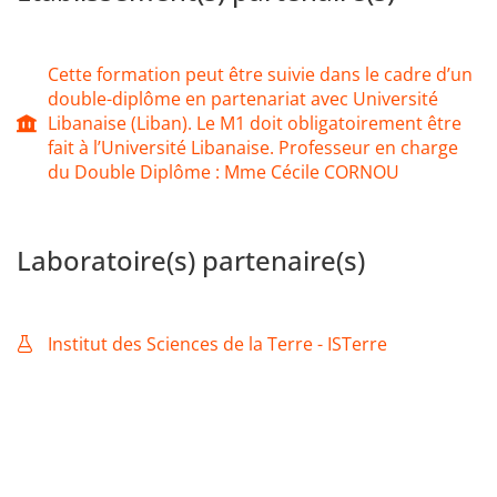
applications, evaluation on reports and oral presentations).
Almost every year, the classes include foreign students.
Cette formation peut être suivie dans le cadre d’un
double-diplôme en partenariat avec Université
Thus, the teaching is done in English.
Libanaise (Liban). Le M1 doit obligatoirement être
fait à l’Université Libanaise. Professeur en charge
The program is also associated to a Thematic Program (PT
du Double Diplôme : Mme Cécile CORNOU
Risk), which brings together UGA students working on risks
in general (technological, natural, etc.). This opening is
offered to students on selection from the first year, in
Laboratoire(s) partenaire(s)
order to deepen their knowledge of risk management. To
know more on this PT Risk, follow this
link
or the
teasers
.
Institut des Sciences de la Terre - ISTerre
Training in the field, in companies or in research
laboratories, plays a key role in this program. The end-of-
master's internship (lasting between 4 and 6 months) takes
place either in an engineering office, or in academic
research (~25% of students), or in local authorities, in