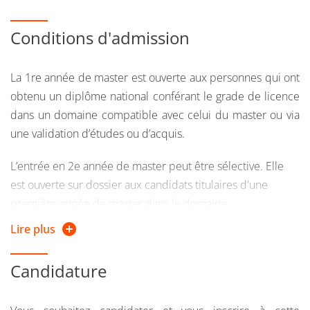
Conditions d'admission
La 1re année de master est ouverte aux personnes qui ont
obtenu un diplôme national conférant le grade de licence
dans un domaine compatible avec celui du master ou via
une validation d’études ou d’acquis.
L’entrée en 2e année de master peut être sélective. Elle
est ouverte sur dossier aux candidats titulaires d'une
première année de master dans le domaine.
Lire plus
Public formation continue : Vous relevez de la formation
continue :
Candidature
si vous reprenez vos études après 2 ans d'interruption
d'études