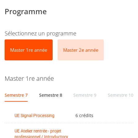
France or abroad (~20% of students each year).
Programme
Sélectionnez un programme
Master 1re année
Master 2e année
Master 1re année
Semestre 7
Semestre 8
Semestre 9
Semestre 10
UE Signal Processing
6 crédits
UE Atelier rentrée - projet
professionnel / Introductory