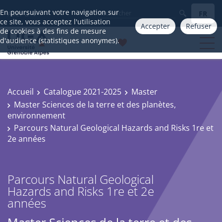
En poursuivant votre navigation sur
FR
Aller à
ce site, vous acceptez l'utilisation
Accepter
Refuser
de cookies à des fins de mesure
d'audience (statistiques anonymes).
Accueil
Catalogue 2021-2025
Master
Master Sciences de la terre et des planètes,
environnement
Parcours Natural Geological Hazards and Risks 1re et
2e années
Parcours Natural Geological
Hazards and Risks 1re et 2e
années