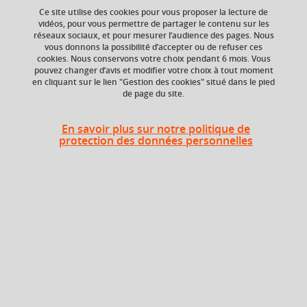
Ce site utilise des cookies pour vous proposer la lecture de
vidéos, pour vous permettre de partager le contenu sur les
réseaux sociaux, et pour mesurer l’audience des pages. Nous
vous donnons la possibilité d’accepter ou de refuser ces
Niveau d'étude
ECTS
cookies. Nous conservons votre choix pendant 6 mois. Vous
Bac +4
3 crédits
pouvez changer d’avis et modifier votre choix à tout moment
en cliquant sur le lien "Gestion des cookies" situé dans le pied
de page du site.
Composante
Période de l'année
UFR Physique,
Printemps (janv. à
Ingénierie, Terre,
avril/mai)
En savoir plus sur notre politique de
Environnement,
protection des données personnelles
Mécanique (PhITEM)
Description
L'objectif de "Environmental Records" est de comprendre
les principes et la mise en œuvre de méthodes classiques
de sédimentologie, chimie isotopique, minéralogie et