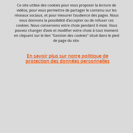
Ce site utilise des cookies pour vous proposer la lecture de
vidéos, pour vous permettre de partager le contenu sur les
réseaux sociaux, et pour mesurer l’audience des pages. Nous
vous donnons la possibilité d’accepter ou de refuser ces
Ajouter à la sélection
Télécharger la fiche PDF
cookies. Nous conservons votre choix pendant 6 mois. Vous
pouvez changer d’avis et modifier votre choix à tout moment
en cliquant sur le lien "Gestion des cookies" situé dans le pied
de page du site.
Crédits ECTS
Composante
Echange
UFR Sciences de
En savoir plus sur notre politique de
l'Homme et de la
6.0
protection des données personnelles
Société (SHS),
Département
Psychologie
Période de l'année
Automne (sept. à
dec./janv.)
Description