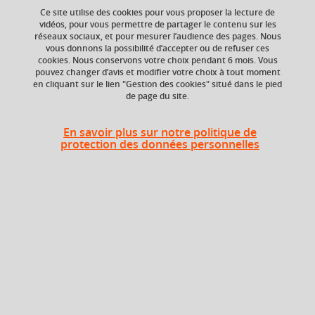
Ce site utilise des cookies pour vous proposer la lecture de
vidéos, pour vous permettre de partager le contenu sur les
réseaux sociaux, et pour mesurer l’audience des pages. Nous
vous donnons la possibilité d’accepter ou de refuser ces
ECTS
Composante
cookies. Nous conservons votre choix pendant 6 mois. Vous
3 crédits
UFR Sciences de
pouvez changer d’avis et modifier votre choix à tout moment
l'Homme et de la
en cliquant sur le lien "Gestion des cookies" situé dans le pied
de page du site.
Société (SHS)
En savoir plus sur notre politique de
protection des données personnelles
Heures d'enseignement
UE Ouverture - CM
CM
24h
Période
Semestre 9
Liste des enseignements