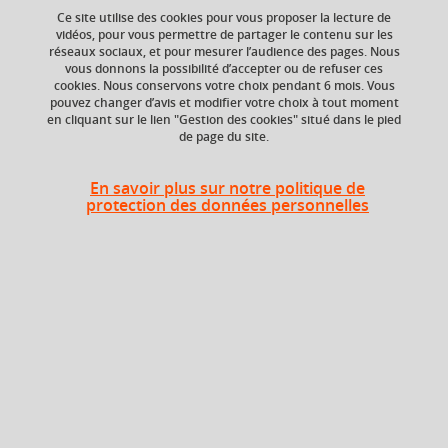
Ce site utilise des cookies pour vous proposer la lecture de
vidéos, pour vous permettre de partager le contenu sur les
réseaux sociaux, et pour mesurer l’audience des pages. Nous
ECTS
Crédits ECTS
vous donnons la possibilité d’accepter ou de refuser ces
Echange
12 crédits
cookies. Nous conservons votre choix pendant 6 mois. Vous
12.0
pouvez changer d’avis et modifier votre choix à tout moment
en cliquant sur le lien "Gestion des cookies" situé dans le pied
de page du site.
Composante
Période de l'année
UFR Sciences de
Printemps (janv. à
l'Homme et de la
avril/mai)
En savoir plus sur notre politique de
Société (SHS)
protection des données personnelles
Période
Semestre 10
En bref