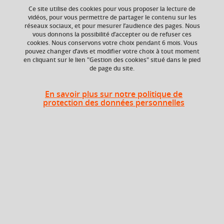
Ajouter à la sélection
Télécharger la fiche PDF
Ce site utilise des cookies pour vous proposer la lecture de
vidéos, pour vous permettre de partager le contenu sur les
réseaux sociaux, et pour mesurer l’audience des pages. Nous
vous donnons la possibilité d’accepter ou de refuser ces
Composante
Période de l'année
cookies. Nous conservons votre choix pendant 6 mois. Vous
pouvez changer d’avis et modifier votre choix à tout moment
UFR Sciences de
Toute l'année
en cliquant sur le lien "Gestion des cookies" situé dans le pied
l'Homme et de la
de page du site.
Société (SHS)
En savoir plus sur notre politique de
protection des données personnelles
Description
Le cours sera centré sur les modèles récents de la
mémoire et montrera comment l'évolution radicale de la
notion de stockage mnésique permet de reconsidérer
fondamentalement les mécanismes d'attribution de sens
et d'évocation des souvenirs. Le cours est divisé en deux
parties. La première partie considère la mémoire à long