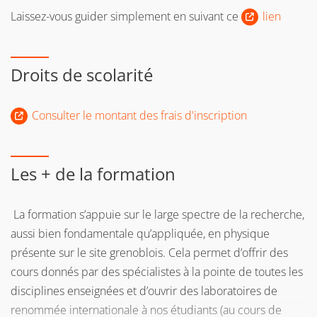
Laissez-vous guider simplement en suivant ce
lien
de
validation des acquis personnels et professionnels
(VAPP)
Pour plus d'informations, consultez la page web de la
Droits de scolarité
Direction de la formation continue et de l’apprentissage
Consulter le montant des frais d'inscription
Vous pouvez également
Consulter les tarifs
s'appliquant aux publics de la formation continue.
Les + de la formation
La formation s’appuie sur le large spectre de la recherche,
aussi bien fondamentale qu’appliquée, en physique
présente sur le site grenoblois. Cela permet d’offrir des
cours donnés par des spécialistes à la pointe de toutes les
disciplines enseignées et d’ouvrir des laboratoires de
renommée internationale à nos étudiants (au cours de