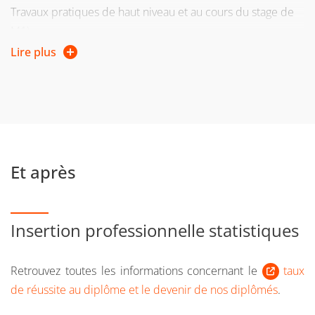
Travaux pratiques de haut niveau et au cours du stage de
M1).
Lire plus
L’enseignement du M1 peut être de plus étendu par
ème
l’inscription en 2
année du
Magistère de Physique de
Grenoble
. Ce Diplôme Universitaire, label d’excellence
reconnu nationalement, est ouvert indifféremment aux
étudiants RF ou RI et leur propose des enseignements
supplémentaires, l’accès aux laboratoires et la possibilité
Et après
de participer au Tournoi de Physique.
Insertion professionnelle statistiques
Retrouvez toutes les informations concernant le
taux
de réussite au diplôme et le devenir de nos diplômés
.