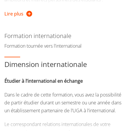
Parcours Recherche Fondamentale (RF)
Lire plus
Parcours Recherche & Innovation (RI)
Formation internationale
Les deux parcours ont les mêmes exigences en admission
(conditions d’accès et pré-requis) mais proposent des
Formation tournée vers l’international
ème
débouchés différents en 2
année.
Dimension internationale
Le parcours Recherche Fondamentale
du master 1re
année est destiné aux étudiants voulant préparer un
Étudier à l’international en échange
Doctorat en physique fondamentale, expérimentale ou
théorique. Il débouche sur trois parcours au niveau
Dans le cadre de cette formation, vous avez la possibilité
M2 dont l’objectif principal est, chacun dans son domaine,
de partir étudier durant un semestre ou une année dans
l’extension des connaissances du monde qui nous
un établissement partenaire de l’UGA à l’international.
entoure :
Le correspondant relations internationales de votre
Astrophysique (Astro)