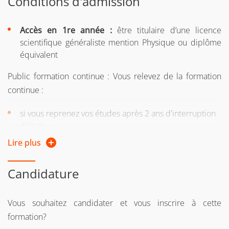
Conditions d'admission
Accès en 1re année :
être titulaire d’une licence
scientifique généraliste mention Physique ou diplôme
équivalent
Public formation continue : Vous relevez de la formation
continue :
si vous reprenez vos études après 2 ans d'interruption
d'études
Lire plus
ou si vous suiviez une formation sous le régime
formation continue l’une des 2 années précédentes
Candidature
ou si vous êtes salarié, demandeur d'emploi, travailleur
indépendant
Vous souhaitez candidater et vous inscrire à cette
Si vous n'avez pas le diplôme requis pour intégrer la
formation?
formation, vous pouvez entreprendre une démarche