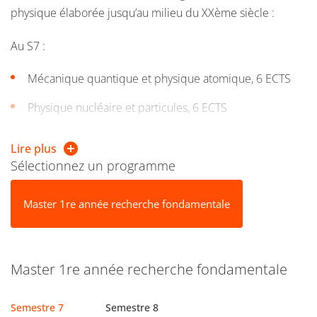
physique élaborée jusqu’au milieu du XXème siècle :
Au S7 :
Mécanique quantique et physique atomique, 6 ECTS
Physique nucléaire et particules, 6 ECTS
Dynamique des fluides astrophysiques et
Lire plus
géophysiques, 3 ECTS
Sélectionnez un programme
Physique du solide I, 3 ECTS
Master 1re année recherche fondamentale
Semi-conducteurs I, 3 ECTS
Systèmes dynamiques, 3 ECTS
Master 1re année recherche fondamentale
Optique I, 3 ECTS
Anglais, 3 ECTS
Semestre 7
Semestre 8