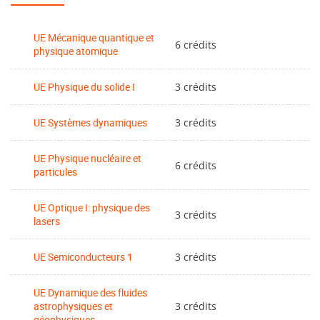
Au S8:
UE Mécanique quantique et
Physique statistique avancée, 6 ECTS
6 crédits
physique atomique
Relativité générale et cosmologie, 3 ECTS
UE Physique du solide I
3 crédits
Physique numérique, 3ECTS
UE Systèmes dynamiques
3 crédits
Chaos et application, 3ECTS
UE Physique nucléaire et
Analyse des données avancées, 3 ECTS
6 crédits
particules
Au cours du second semestre, les étudiants choisissent
UE Optique I: physique des
ensuite 4 UEs de spécialisation à 3 ECTS, leur ouvrant la
3 crédits
lasers
possibilité de choisir ensuite deux parcours de M2 :
UE Semiconducteurs 1
3 crédits
Physique du solide II (a): Electrons de Bloch (M2: MQ)
Physique du solide II (b): Ordres et instabilités (M2: MQ)
UE Dynamique des fluides
astrophysiques et
3 crédits
géophysiques