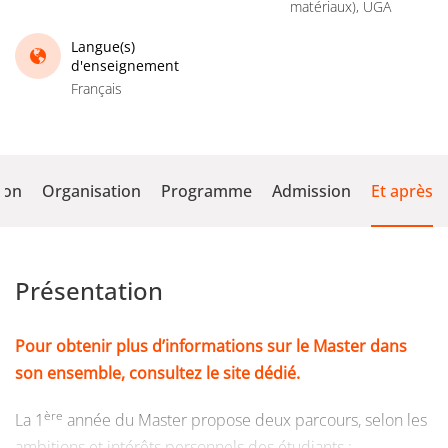
matériaux), UGA
Langue(s)
d'enseignement
Français
ion
Organisation
Programme
Admission
Et après
Présentation
Pour obtenir plus d’informations sur le Master dans
son ensemble, consultez le site dédié.
ère
La 1
année du Master propose deux parcours, selon les
ambitions et intérêts personnels des étudiants :