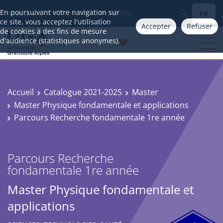
En poursuivant votre navigation sur
FR
Aller à
ce site, vous acceptez l'utilisation
Accepter
Refuser
de cookies à des fins de mesure
d'audience (statistiques anonymes).
Accueil
Catalogue 2021-2025
Master
Master Physique fondamentale et applications
Parcours Recherche fondamentale 1re année
Parcours Recherche
fondamentale 1re année
Master Physique fondamentale et
applications