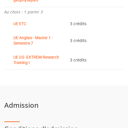
Interaction rayonnement-matière (M2: PSC)
Au choix : 1 parmi 3
Mécanique quantique relativiste (M2: PSC)
Astrophysique (M2: Astro)
UE ETC
3 crédits
Plasmas astrophysiques et fusion (M2: Astro)
UE Anglais - Master 1 -
3 crédits
Semestre 7
UE GS -EXTREM Research
3 crédits
Training I
Admission