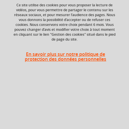
Ce site utilise des cookies pour vous proposer la lecture de
vidéos, pour vous permettre de partager le contenu sur les
réseaux sociaux, et pour mesurer l’audience des pages. Nous
ECTS
Composante
vous donnons la possibilité d’accepter ou de refuser ces
9 crédits
UFR Arts et Sciences
cookies. Nous conservons votre choix pendant 6 mois. Vous
Humaines (ARSH)
pouvez changer d’avis et modifier votre choix à tout moment
en cliquant sur le lien "Gestion des cookies" situé dans le pied
de page du site.
Heures d'enseignement
En savoir plus sur notre politique de
protection des données personnelles
UE Philosophie - CM
CM
12h
UE Philosophie - TD
TD
12h
Période
Semestre 8
Liste des enseignements