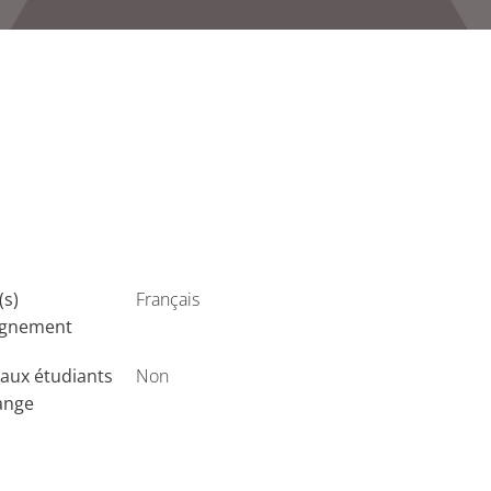
(s)
Français
ignement
aux étudiants
Non
ange