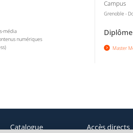
Campus
Grenoble - Do
Diplômes
ss-média
 contenus numériques
ss)
Master Mét
Catalogue
Accès directs