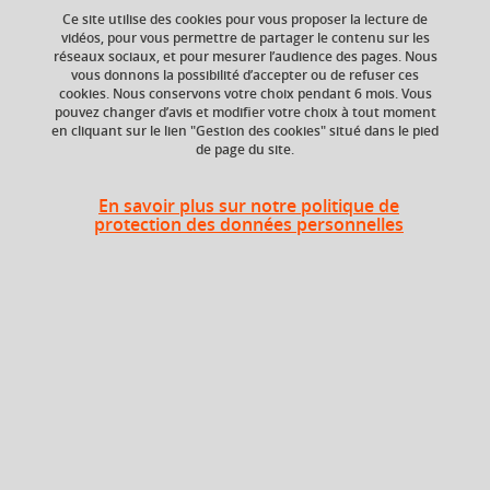
Ce site utilise des cookies pour vous proposer la lecture de
Ajouter à la sélection
Télécharger la fiche PDF
vidéos, pour vous permettre de partager le contenu sur les
réseaux sociaux, et pour mesurer l’audience des pages. Nous
vous donnons la possibilité d’accepter ou de refuser ces
cookies. Nous conservons votre choix pendant 6 mois. Vous
pouvez changer d’avis et modifier votre choix à tout moment
Crédits ECTS
Composante
en cliquant sur le lien "Gestion des cookies" situé dans le pied
Echange
UFR Sciences de
de page du site.
l'Homme et de la
3.0
Société (SHS)
En savoir plus sur notre politique de
protection des données personnelles
Période de l'année
Printemps (janv. à
avril/mai)
Description
Le cours pose les bases de l’économie de l’information et
des données permettant de comprendre comment