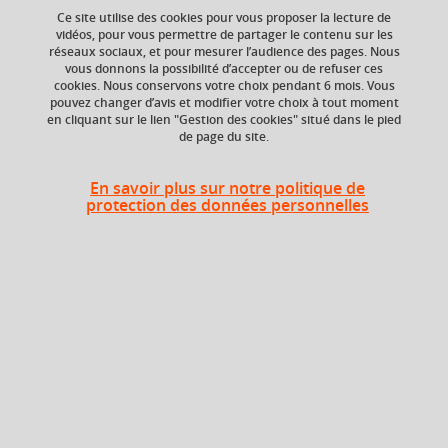
Ajouter à la sélection
Télécharger la fiche PDF
Ce site utilise des cookies pour vous proposer la lecture de
vidéos, pour vous permettre de partager le contenu sur les
Description
réseaux sociaux, et pour mesurer l’audience des pages. Nous
vous donnons la possibilité d’accepter ou de refuser ces
cookies. Nous conservons votre choix pendant 6 mois. Vous
pouvez changer d’avis et modifier votre choix à tout moment
Ce cours doit permettre d’acquérir les connaissances
en cliquant sur le lien "Gestion des cookies" situé dans le pied
indispensables en matière de droit de la propriété
de page du site.
intellectuelle et de se familiariser avec les règles assurant
En savoir plus sur notre politique de
la protection de la vie privée des individus, dans le but de
protection des données personnelles
sécuriser les pratiques professionnelles liées aux métiers
du livre et de l’édition. L’objectif est de percevoir, grâce,
notamment, à des exemples tirés de la jurisprudence et à
l’étude concrète de certaines situations, l’importance du
respect de ces dispositions juridiques. C’est pourquoi
Lire plus
nous aborderons tout d’abord le cadre juridique de la
propriété intellectuelle et principalement celui du droit
Objectifs
d’auteur, pour traiter ensuite de la protection de la vie
privée et des données à caractère personnel.
– Se familiariser avec la notion de propriété intellectuelle.