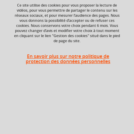
your cart
Ce site utilise des cookies pour vous proposer la lecture de
vidéos, pour vous permettre de partager le contenu sur les
réseaux sociaux, et pour mesurer l’audience des pages. Nous
Ok
vous donnons la possibilité d’accepter ou de refuser ces
Niveau d'étude
ECTS
cookies. Nous conservons votre choix pendant 6 mois. Vous
Bac +4
7 crédits
pouvez changer d’avis et modifier votre choix à tout moment
en cliquant sur le lien "Gestion des cookies" situé dans le pied
de page du site.
Composante
Période de l'année
Institut national
Toute l'année
supérieur du
En savoir plus sur notre politique de
professorat et de
protection des données personnelles
l'éducation (INSPÉ)
Description
Recherche « Didactique disciplinaire » et mémoire
Cette UE sera consacrée à l’approfondissement des
connaissances dans le champ de la recherche en