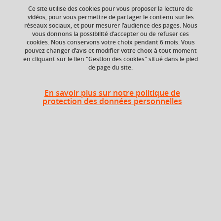
Ce site utilise des cookies pour vous proposer la lecture de
vidéos, pour vous permettre de partager le contenu sur les
réseaux sociaux, et pour mesurer l’audience des pages. Nous
Niveau d'étude
ECTS
vous donnons la possibilité d’accepter ou de refuser ces
Bac +4
4 crédits
cookies. Nous conservons votre choix pendant 6 mois. Vous
pouvez changer d’avis et modifier votre choix à tout moment
en cliquant sur le lien "Gestion des cookies" situé dans le pied
de page du site.
Description
En savoir plus sur notre politique de
protection des données personnelles
Complexité algorithmique des problèmes (30h) : étendre
la culture algorithmique à des modèles de calculs plus
élaborés, et aux notions de classes de complexité.
Sécurité des communications informatiques (21h) :
sensibiliser aux problématiques de sécurité des systèmes
d'informations, comprendre et expérimenter les
protocoles et méthodes cryptographiques offrant des
garanties sur les communications.