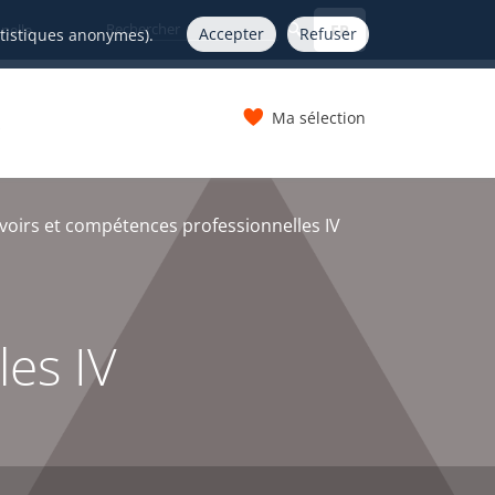
FR
nelle
Accepter
Refuser
atistiques anonymes).
Ma sélection
s
voirs et compétences professionnelles IV
les IV