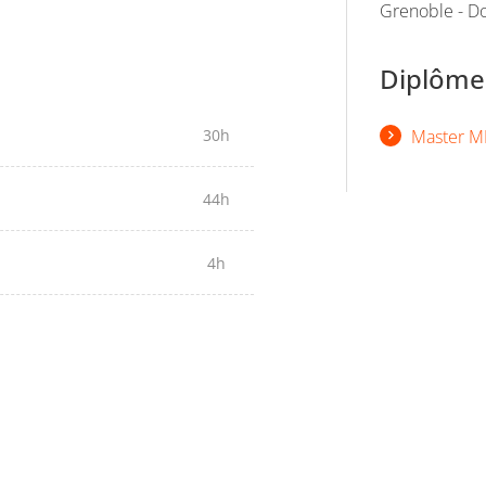
Grenoble - Do
Diplômes
30h
Master M
44h
4h