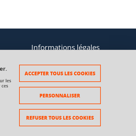
Informations légales
Données personnelles
er.
ACCEPTER TOUS LES COOKIES
Plan du site
ur les
 ces
rsaux à
Mentions légales
PERSONNALISER
Crédits
Accessibilité : non conforme
REFUSER TOUS LES COOKIES