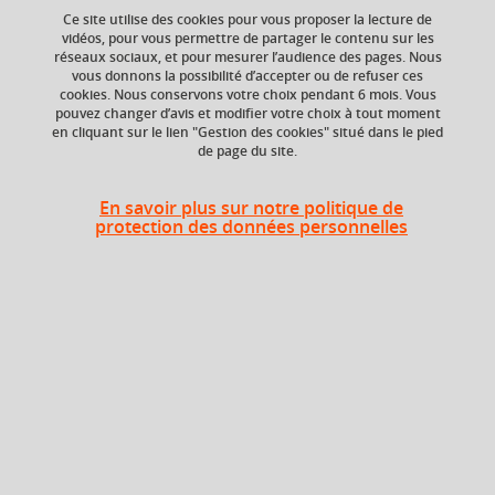
Ce site utilise des cookies pour vous proposer la lecture de
vidéos, pour vous permettre de partager le contenu sur les
Ajouter à la sélection
Télécharger la fiche PDF
réseaux sociaux, et pour mesurer l’audience des pages. Nous
vous donnons la possibilité d’accepter ou de refuser ces
cookies. Nous conservons votre choix pendant 6 mois. Vous
pouvez changer d’avis et modifier votre choix à tout moment
en cliquant sur le lien "Gestion des cookies" situé dans le pied
Niveau d'étude
ECTS
de page du site.
Bac +4
5 crédits
En savoir plus sur notre politique de
Composante
Période de l'année
protection des données personnelles
Institut national
Toute l'année
supérieur du
professorat et de
l'éducation (INSPÉ)
Description
Cette UE construite en partie en Inter-mentions
contribuera à former des professeurs ou personnel